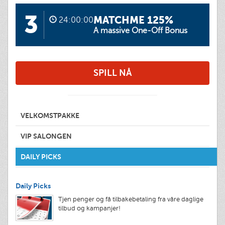
MATCHME 125%
24:00:00
A massive One-Off Bonus
SPILL NÅ
VELKOMSTPAKKE
VIP SALONGEN
DAILY PICKS
Daily Picks
Tjen penger og få tilbakebetaling fra våre daglige
tilbud og kampanjer!