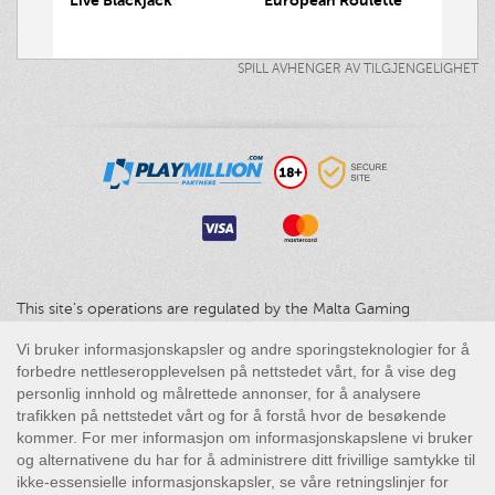
SPILL AVHENGER AV TILGJENGELIGHET
This site’s operations are regulated by the Malta Gaming
Authority and is operated by Skill On Net Limited, Office 1/5297
Level G, Quantum House, 75, Abate Rigord Street, Ta’ Xbiex, XBX
1120, Malta, under the gaming license issued by the Malta
Gaming Authority (license number MGA/CRP/171/2009/01)
issued on 1 August 2018.
Spilling kan være vanedannende, vennligst spill ansvarlig.