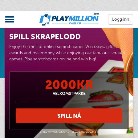
Logg inn
SPILL SKRAPELODD
Enjoy the thrill of online scratch cards. Win taxes, gifts,
awards and real money while enjoying our fabulous scratch
games. Play scratchcards online and win big!
2000KR
VELKOMSTPAKKE
SPILL NÅ
SPILL AVHENGER AV TILGJENGELIGHET