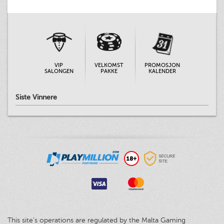
VIP
VELKOMST
PROMOSJON
SALONGEN
PAKKE
KALENDER
Siste Vinnere
This site’s operations are regulated by the Malta Gaming