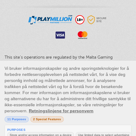
This site’s operations are regulated by the Malta Gaming
Authority and is operated by Skill On Net Limited, Office 1/5297
Level G, Quantum House, 75, Abate Rigord Street, Ta’ Xbiex, XBX
1120, Malta, under the gaming license issued by the Malta
Gaming Authority (license number MGA/CRP/171/2009/01)
issued on 1 August 2018.
Spilling kan være vanedannende, vennligst spill ansvarlig.
Vennligst merk at alle spillbilder og leverandørikoner som vises på
utloggingssiden kun er til illustrasjonsformål. Noen av spillene
som vises er kanskje ikke live eller tilgjengelige på den innloggede