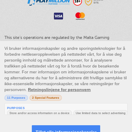
This site’s operations are regulated by the Malta Gaming
Authority and is operated by Skill On Net Limited, Office 1/5297
Level G, Quantum House, 75, Abate Rigord Street, Ta’ Xbiex, XBX
1120, Malta, under the gaming license issued by the Malta
Gaming Authority (license number MGA/CRP/171/2009/01)
issued on 1 August 2018.
Spilling kan være vanedannende, vennligst spill ansvarlig.
Vennligst merk at alle spillbilder og leverandørikoner som vises på
utloggingssiden kun er til illustrasjonsformål. Noen av spillene
som vises er kanskje ikke live eller tilgjengelige på den innloggede
plattformen for ditt land eller din konto.