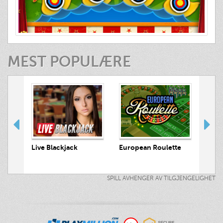
MEST POPULÆRE
 Hunt
Live Blackjack
European Roulette
Live
SPILL AVHENGER AV TILGJENGELIGHET