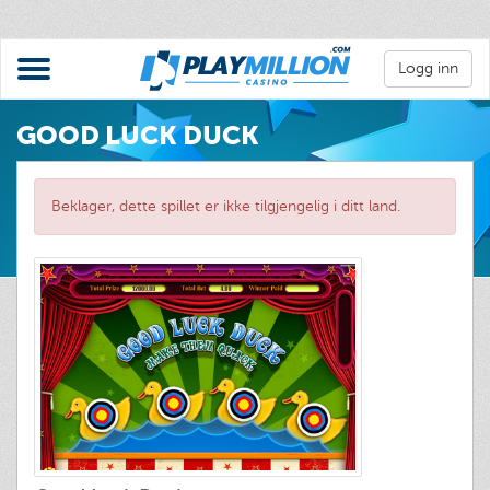
Logg inn
GOOD LUCK DUCK
Beklager, dette spillet er ikke tilgjengelig i ditt land.