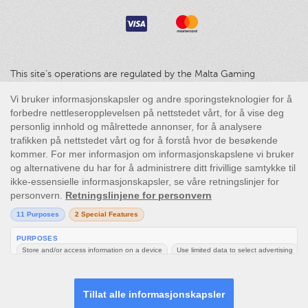
This site’s operations are regulated by the Malta Gaming
Authority and is operated by Skill On Net Limited, Office 1/5297
Level G, Quantum House, 75, Abate Rigord Street, Ta’ Xbiex, XBX
1120, Malta, under the gaming license issued by the Malta
Gaming Authority (license number MGA/CRP/171/2009/01)
issued on 1 August 2018.
Spilling kan være vanedannende, vennligst spill ansvarlig.
Vennligst merk at alle spillbilder og leverandørikoner som vises på
utloggingssiden kun er til illustrasjonsformål. Noen av spillene
som vises er kanskje ikke live eller tilgjengelige på den innloggede
plattformen for ditt land eller din konto.