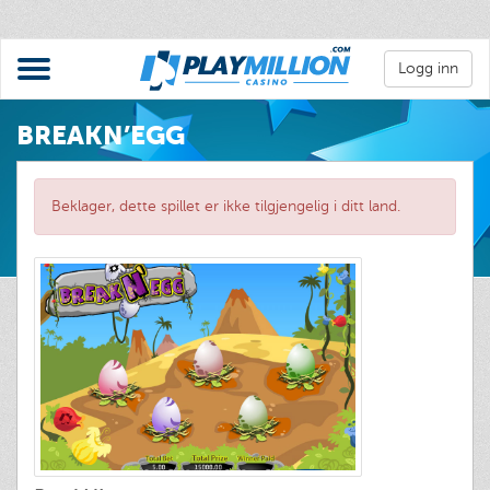
Logg inn
BREAKN’EGG
Beklager, dette spillet er ikke tilgjengelig i ditt land.