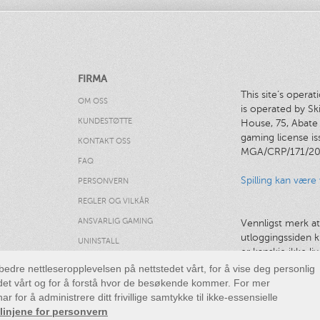
FIRMA
This site’s opera
OM OSS
is operated by Sk
KUNDESTØTTE
House, 75, Abate 
gaming license i
KONTAKT OSS
MGA/CRP/171/200
FAQ
Spilling kan være 
PERSONVERN
REGLER OG VILKÅR
ANSVARLIG GAMING
Vennligst merk at
utloggingssiden ku
UNINSTALL
er kanskje ikke li
AFFILIATES
ditt land eller din
INFORMASJONSSIKKERHETSERKLÆRING