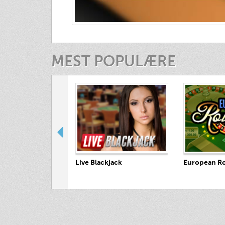
MEST POPULÆRE
Play Now
Play Now
Pl
reasure Hunt
Live Blackjack
European Ro