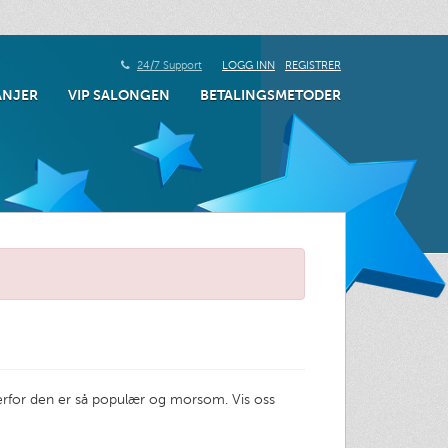
24/7 Support
LOGG INN
REGISTRER
ANJER
VIP SALONGEN
BETALINGSMETODER
derfor den er så populær og morsom. Vis oss