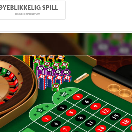
ØYEBLIKKELIG SPILL
(IKKE DEPOSITUM)