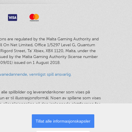
tions are regulated by the Malta Gaming Authority and
ill On Net Limited, Office 1/5297 Level G, Quantum
Rigord Street, Ta’ Xbiex, XBX 1120, Malta, under the
ssued by the Malta Gaming Authority (license number
9/01) issued on 1 August 2018.
vanedannende, vennligst spill ansvarlig.
 alle spillbilder og leverandørikoner som vises på
n er til illustrasjonsformål. Noen av spillene som vises
ve eller tilgjengelige på den innloggede plattformen for
 konto.