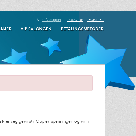
24/7 Support
LOGG INN
REGISTRER
ANJER
VIP SALONGEN
BETALINGSMETODER
sikrer seg gevinst? Opplev spenningen og vinn