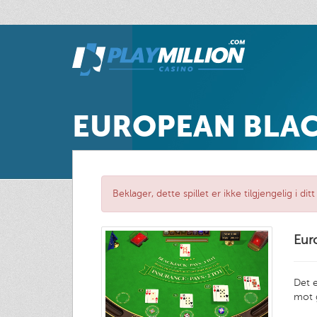
EUROPEAN BLA
Beklager, dette spillet er ikke tilgjengelig i ditt
Eur
Det e
mot g