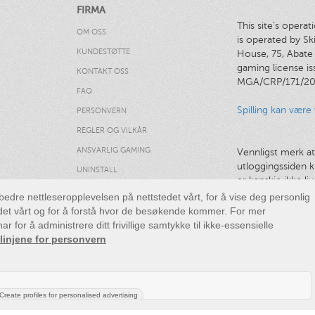
FIRMA
This site’s opera
OM OSS
is operated by Sk
KUNDESTØTTE
House, 75, Abate 
gaming license i
KONTAKT OSS
MGA/CRP/171/200
FAQ
Spilling kan være 
PERSONVERN
REGLER OG VILKÅR
ANSVARLIG GAMING
Vennligst merk at
utloggingssiden ku
UNINSTALL
er kanskje ikke li
AFFILIATES
ditt land eller din
INFORMASJONSSIKKERHETSERKLÆRING