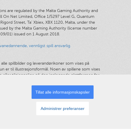
tions are regulated by the Malta Gaming Authority and
ill On Net Limited, Office 1/5297 Level G, Quantum
Rigord Street, Ta’ Xbiex, XBX 1120, Malta, under the
ssued by the Malta Gaming Authority (license number
9/01) issued on 1 August 2018.
vanedannende, vennligst spill ansvarlig.
 alle spillbilder og leverandørikoner som vises på
n er til illustrasjonsformål. Noen av spillene som vises
ve eller tilgjengelige på den innloggede plattformen for
 konto.