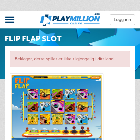
Logg inn
FLIP FLAP SLOT
Beklager, dette spillet er ikke tilgjengelig i ditt land.