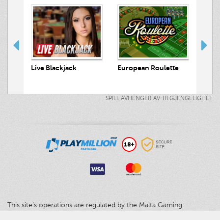
 Hunt
Live Blackjack
European Roulette
Live
SPILL AVHENGER AV TILGJENGELIGHET
This site’s operations are regulated by the Malta Gaming
Authority and is operated by Skill On Net Limited, Office 1/5297