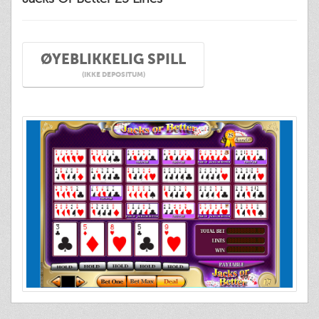
ØYEBLIKKELIG SPILL
(IKKE DEPOSITUM)