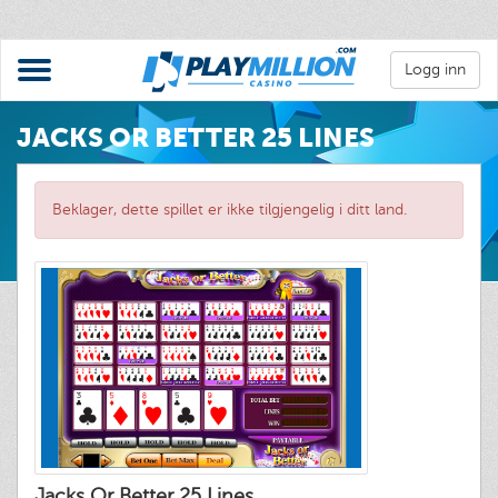
Logg inn
JACKS OR BETTER 25 LINES
Beklager, dette spillet er ikke tilgjengelig i ditt land.
Jacks Or Better 25 Lines