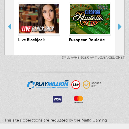
 Hunt
Live Blackjack
European Roulette
Live
SPILL AVHENGER AV TILGJENGELIGHET
This site’s operations are regulated by the Malta Gaming
Authority and is operated by Skill On Net Limited, Office 1/5297