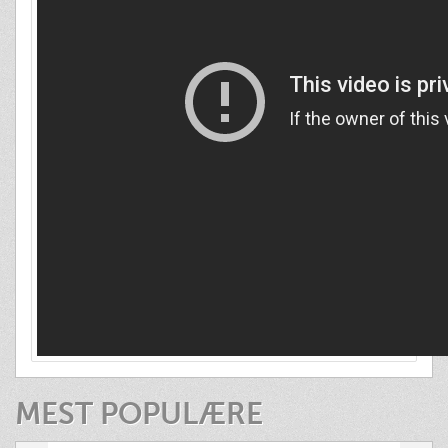
MEST POPULÆRE