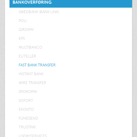
BANKOVERFØRING
SWEDBANK (BANK LINK)
POLI
GIROPAY
EPS
MULTIBANCO
EUTELLER
FAST BANK TRANSFER
INSTANT BANK
WIRE TRANSFER
SPOROPAY
SOFORT
EKONTO
FUNDSEND
TRUSTPAY
USEMYSERVICES