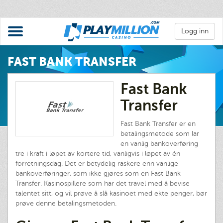
Logg inn
FAST BANK TRANSFER
Fast Bank
Transfer
Fast Bank Transfer er en
betalingsmetode som lar
en vanlig bankoverføring
tre i kraft i løpet av kortere tid, vanligvis i løpet av én
forretningsdag. Det er betydelig raskere enn vanlige
bankoverføringer, som ikke gjøres som en Fast Bank
Transfer. Kasinospillere som har det travel med å bevise
talentet sitt, og vil prøve å slå kasinoet med ekte penger, bør
prøve denne betalingsmetoden.