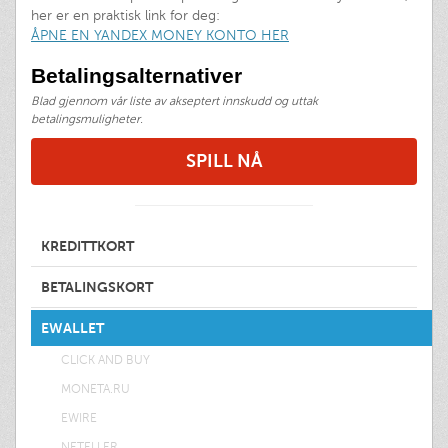
her er en praktisk link for deg:
ÅPNE EN YANDEX MONEY KONTO HER
Betalingsalternativer
Blad gjennom vår liste av akseptert innskudd og uttak
betalingsmuligheter.
SPILL NÅ
KREDITTKORT
BETALINGSKORT
EWALLET
CLICK AND BUY
MONETA.RU
EWIRE
NETELLER