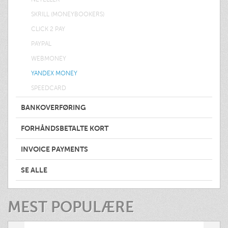
SKRILL (MONEYBOOKERS)
CLICK 2 PAY
PAYPAL
WEBMONEY
YANDEX MONEY
SPEEDCARD
BANKOVERFØRING
FORHÅNDSBETALTE KORT
INVOICE PAYMENTS
SE ALLE
MEST POPULÆRE