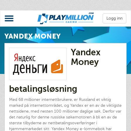
Logg inn
YANDEX MONEY
Yandex
Money
betalingsløsning
Med 68 millioner internettbrukere, er Russland et viktig
marked på internettområdet, og Yandex er en av de viktigste
nettsidene, med nesten 100 millioner daglige søk. Derfor var
det naturlig for denne russiske søkemotoren å bli en av de
største tilbyderne av nettbetalingsoverføringer i
hjemmemarkedet sitt: Yandex Money e-lommebok har