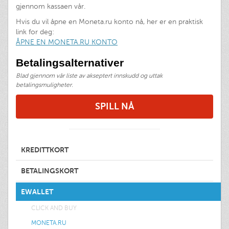
gjennom kassaen vår.
Hvis du vil åpne en Moneta.ru konto nå, her er en praktisk
link for deg:
ÅPNE EN MONETA.RU KONTO
Betalingsalternativer
Blad gjennom vår liste av akseptert innskudd og uttak
betalingsmuligheter.
SPILL NÅ
KREDITTKORT
BETALINGSKORT
EWALLET
CLICK AND BUY
MONETA.RU