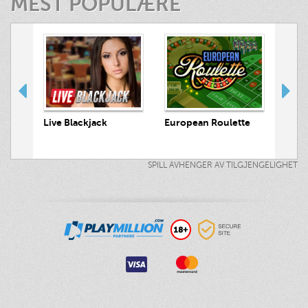
MEST POPULÆRE
 Hunt
Live Blackjack
European Roulette
Live
SPILL AVHENGER AV TILGJENGELIGHET