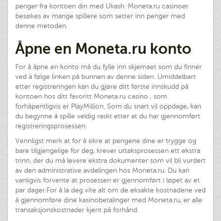
penger fra kontoen din med Ukash. Moneta.ru casinoer
besøkes av mange spillere som setter inn penger med
denne metoden.
Åpne en Moneta.ru konto
For å åpne en konto må du fylle inn skjemaet som du finner
ved å følge linken på bunnen av denne siden. Umiddelbart
etter registreringen kan du gjøre ditt første innskudd på
kontoen hos ditt favoritt Moneta.ru casino , som
forhåpentligvis er PlayMillion. Som du snart vil oppdage, kan
du begynne å spille veldig raskt etter at du har gjennomført
registreringsprosessen.
Vennligst merk at for å sikre at pengene dine er trygge og
bare tilgjengelige for deg, krever uttaksprosessen ett ekstra
trinn, der du må levere ekstra dokumenter som vil bli vurdert
av den administrative avdelingen hos Moneta.ru. Du kan
vanligvis forvente at prosessen er gjennomført i løpet av et
par dager.For å la deg vite alt om de eksakte kostnadene ved
å gjennomføre dine kasinobetalinger med Moneta.ru, er alle
transaksjonskostnader kjent på forhånd.